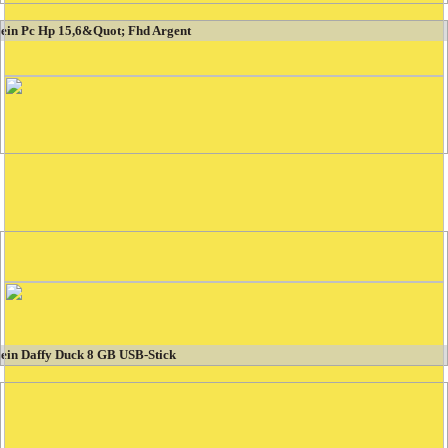
ein Pc Hp 15,6&Quot; Fhd Argent
Turniere
Konfrontiere ZooValley Mitglieder und gewinne Geschenke!
ein Daffy Duck 8 GB USB-Stick