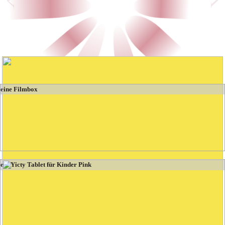
Booties Spiele
Das schönste Geschenkzelt gewinnen
eine Filmbox
ein Yicty Tablet für Kinder Pink