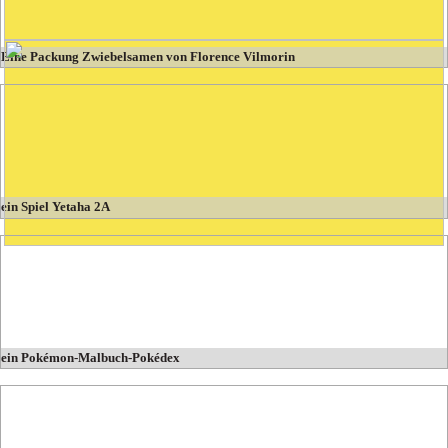
Eine Packung Zwiebelsamen von Florence Vilmorin
ein Spiel Yetaha 2A
ein Pokémon-Malbuch-Pokédex