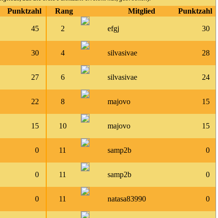
Punktzahl
Rang
Mitglied
Punktzahl
45
2
efgj
30
30
4
silvasivae
28
27
6
silvasivae
24
22
8
majovo
15
15
10
majovo
15
0
11
samp2b
0
0
11
samp2b
0
0
11
natasa83990
0