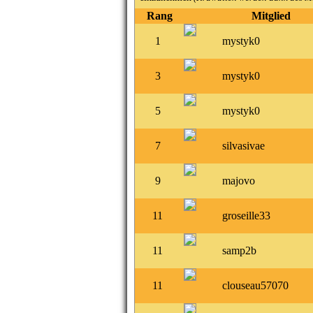
Rang
Mitglied
1
mystyk0
3
mystyk0
5
mystyk0
7
silvasivae
9
majovo
11
groseille33
11
samp2b
11
clouseau57070