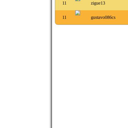
11
zigue13
11
gustavo086cs