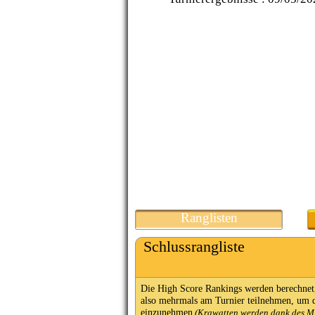
Ranglisten
Schlussrangliste
Die High Score Rankings werden berechnet,
also mehrmals am Turnier teilnehmen, um d
einzunehmen
(Krawatten werden dank des Mitg