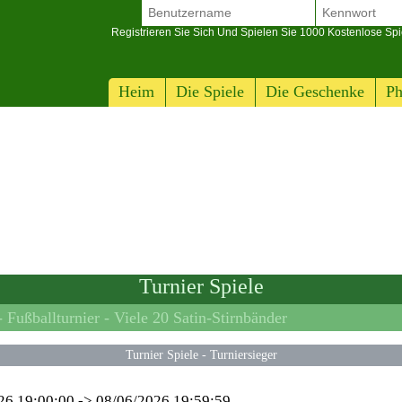
Registrieren Sie Sich Und Spielen Sie 1000 Kostenlose Spi
Heim
Die Spiele
Die Geschenke
Ph
Turnier Spiele
 Fußballturnier -
Viele 20 Satin-Stirnbänder
Turnier Spiele
-
Turniersieger
26 19:00:00
->
08/06/2026 19:59:59