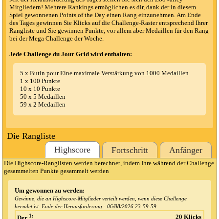
Mitgliedern! Mehrere Rankings ermöglichen es dir, dank der in diesem
Spiel gewonnenen Points of the Day einen Rang einzunehmen. Am Ende
des Tages gewinnen Sie Klicks auf die Challenge-Raster entsprechend Ihrer
Rangliste und Sie gewinnen Punkte, vor allem aber Medaillen für den Rang
bei der Mega Challenge der Woche.
Jede Challenge du Jour Grid wird enthalten:
5 x Butin pour Eine maximale Verstärkung von 1000 Medaillen
1 x 100 Punkte
10 x 10 Punkte
50 x 5 Medaillen
59 x 2 Medaillen
Die Rangliste
Highscore
Fortschritt
Anfänger
Die Highscore-Ranglisten werden berechnet, indem Ihre während der Challenge
gesammelten Punkte gesammelt werden
Um gewonnen zu werden:
Gewinne, die an Highscore-Mitglieder verteilt werden, wenn diese Challenge
beendet ist. Ende der Herausforderung :
06/08/2026 23:59:59
1:
20 Klicks
Der