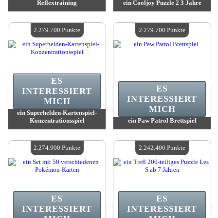
Reflextraining
ein Cooljoy Puzzle 2 3 Jahre
Wert:
2 306 700 Punkte
Wert:
2 303 700 Punkte
Verfügbare Menge:
4
Verfügbare Menge:
4
2.279.700 Punkte
2.279.700 Punkte
ES
ES
INTERESSIERT
INTERESSIERT
MICH
MICH
ein Superhelden-Kartenspiel-
Konzentrationsspiel
ein Paw Patrol Brettspiel
Wert:
2 279 700 Punkte
Wert:
2 279 700 Punkte
Verfügbare Menge:
4
Verfügbare Menge:
4
2.274.900 Punkte
2.242.400 Punkte
ES
ES
INTERESSIERT
INTERESSIERT