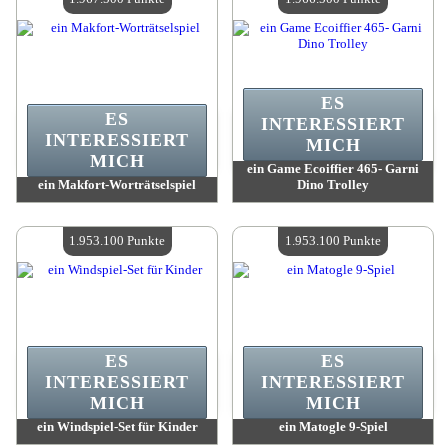
ES
ES
INTERESSIERT
INTERESSIERT
MICH
MICH
ein Game Ecoiffier 465- Garni
ein Makfort-Worträtselspiel
Dino Trolley
Wert:
1 967 500 Punkte
Wert:
1 966 500 Punkte
Verfügbare Menge:
4
Verfügbare Menge:
4
1.953.100 Punkte
1.953.100 Punkte
ES
ES
INTERESSIERT
INTERESSIERT
MICH
MICH
ein Windspiel-Set für Kinder
ein Matogle 9-Spiel