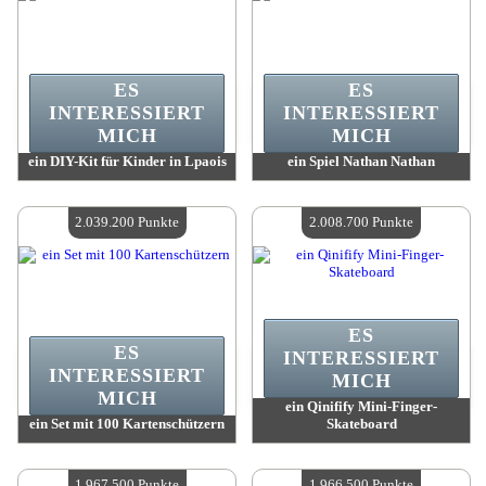
ES
ES
INTERESSIERT
INTERESSIERT
MICH
MICH
ein DIY-Kit für Kinder in Lpaois
ein Spiel Nathan Nathan
Wert:
2 054 600 Punkte
Wert:
2 049 800 Punkte
Verfügbare Menge:
4
Verfügbare Menge:
4
2.039.200 Punkte
2.008.700 Punkte
ES
ES
INTERESSIERT
INTERESSIERT
MICH
MICH
ein Qinifify Mini-Finger-
ein Set mit 100 Kartenschützern
Skateboard
Wert:
2 039 200 Punkte
Wert:
2 008 700 Punkte
Verfügbare Menge:
4
Verfügbare Menge:
4
1.967.500 Punkte
1.966.500 Punkte