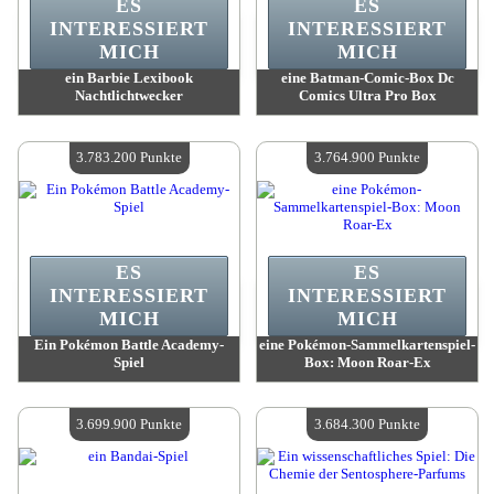
ES
ES
INTERESSIERT
INTERESSIERT
MICH
MICH
ein Barbie Lexibook
eine Batman-Comic-Box Dc
Nachtlichtwecker
Comics Ultra Pro Box
Wert:
3 850 300 Punkte
Wert:
3 824 900 Punkte
Verfügbare Menge:
4
Verfügbare Menge:
4
3.783.200 Punkte
3.764.900 Punkte
ES
ES
INTERESSIERT
INTERESSIERT
MICH
MICH
Ein Pokémon Battle Academy-
eine Pokémon-Sammelkartenspiel-
Spiel
Box: Moon Roar-Ex
Wert:
3 783 200 Punkte
Wert:
3 764 900 Punkte
Verfügbare Menge:
4
Verfügbare Menge:
4
3.699.900 Punkte
3.684.300 Punkte