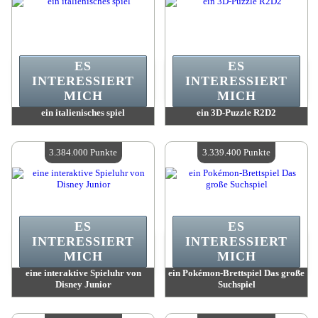
ES
ES
INTERESSIERT
INTERESSIERT
MICH
MICH
ein italienisches spiel
ein 3D-Puzzle R2D2
Wert:
3 566 300 Punkte
Wert:
3 394 200 Punkte
Verfügbare Menge:
4
Verfügbare Menge:
4
3.384.000 Punkte
3.339.400 Punkte
ES
ES
INTERESSIERT
INTERESSIERT
MICH
MICH
eine interaktive Spieluhr von
ein Pokémon-Brettspiel Das große
Disney Junior
Suchspiel
Wert:
3 384 000 Punkte
Wert:
3 339 400 Punkte
Verfügbare Menge:
4
Verfügbare Menge:
4