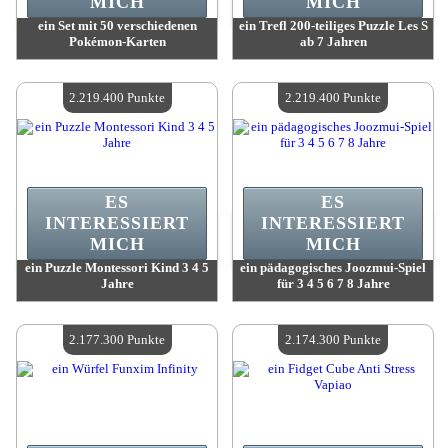
MICH
MICH
ein Set mit 50 verschiedenen
ein Trefl 200-teiliges Puzzle Les S
Pokémon-Karten
ab 7 Jahren
Wert:
2 274 900 Punkte
Wert:
2 242 400 Punkte
Verfügbare Menge:
4
Verfügbare Menge:
4
2.219.400 Punkte
2.219.400 Punkte
ES
ES
INTERESSIERT
INTERESSIERT
MICH
MICH
ein Puzzle Montessori Kind 3 4 5
ein pädagogisches Joozmui-Spiel
Jahre
für 3 4 5 6 7 8 Jahre
Wert:
2 219 400 Punkte
Wert:
2 219 400 Punkte
Verfügbare Menge:
4
Verfügbare Menge:
4
2.177.300 Punkte
2.174.300 Punkte