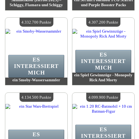
Schiggy, Flamara und Schiggy
und Purple Booster Packs
Wert:
4 866 000 Punkte
Wert:
4 692 300 Punkte
Verfügbare Menge:
4
Verfügbare Menge:
4
4.332.700 Punkte
4.307.200 Punkte
ES
ES
INTERESSIERT
INTERESSIERT
MICH
MICH
ein Spiel Gewinnzüge - Monopoly
ein Smoby-Wassersammler
Rick And Morty
Wert:
4 332 700 Punkte
Wert:
4 307 200 Punkte
Verfügbare Menge:
4
Verfügbare Menge:
4
4.134.500 Punkte
4.099.900 Punkte
ES
ES
INTERESSIERT