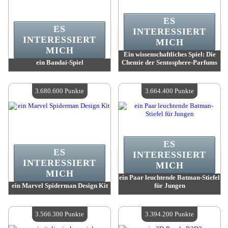
ES
ES
INTERESSIERT
INTERESSIERT
MICH
MICH
Ein wissenschaftliches Spiel: Die
ein Bandai-Spiel
Chemie der Sentosphere-Parfums
Wert:
3 699 900 Punkte
Wert:
3 684 300 Punkte
Verfügbare Menge:
4
Verfügbare Menge:
4
3.680.600 Punkte
3.664.400 Punkte
ES
ES
INTERESSIERT
INTERESSIERT
MICH
MICH
ein Paar leuchtende Batman-Stiefel
ein Marvel Spiderman Design Kit
für Jungen
Wert:
3 680 600 Punkte
Wert:
3 664 400 Punkte
Verfügbare Menge:
4
Verfügbare Menge:
4
3.566.300 Punkte
3.394.200 Punkte