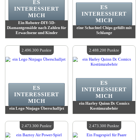
ES
ES
INTERESSIERT
INTERESSIERT
MICH
MICH
Ein Roboter-DIY-5D-
Diamantgemälde nach Zahlen für
eine Schachtel Chips gefüllt mit
Erwachsene und Kinder
Schlange
Wert:
2 579 600 Punkte
Wert:
2 509 900 Punkte
Verfügbare Menge:
4
Verfügbare Menge:
4
2.496.300 Punkte
2.488.200 Punkte
ES
ES
INTERESSIERT
INTERESSIERT
MICH
MICH
ein Harley Quinn Dc Comics
ein Lego Ninjago Überschalljet
Kostümzubehör
Wert:
2 496 300 Punkte
Wert:
2 488 200 Punkte
Verfügbare Menge:
4
Verfügbare Menge:
4
2.473.300 Punkte
2.473.300 Punkte