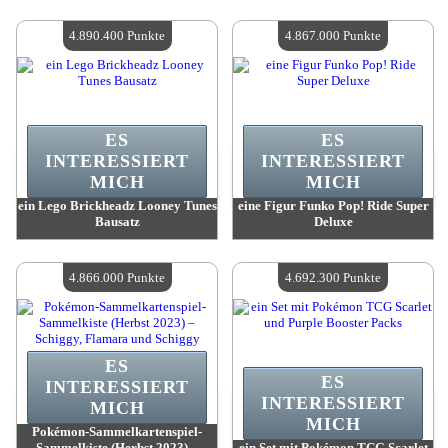
Wert:
5 588 600 Punkte
Wert:
4 911 100 Punkte
Verfügbare Menge:
4
Verfügbare Menge:
4
4.890.400 Punkte
4.867.000 Punkte
ES
ES
INTERESSIERT
INTERESSIERT
MICH
MICH
ein Lego Brickheadz Looney Tunes
eine Figur Funko Pop! Ride Super
Bausatz
Deluxe
Wert:
4 890 400 Punkte
Wert:
4 867 000 Punkte
Verfügbare Menge:
4
Verfügbare Menge:
4
4.866.000 Punkte
4.692.300 Punkte
ES
ES
INTERESSIERT
INTERESSIERT
MICH
MICH
Pokémon-Sammelkartenspiel-
Sammelkiste (Herbst 2023) –
ein Set mit Pokémon TCG Scarlet