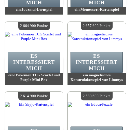
MICH
MICH
ein Joozmui-Lernspiel
ein Montessori-Kartenspiel
Wert:
2 703 300 Punkte
Wert:
2 703 300 Punkte
Verfügbare Menge:
4
Verfügbare Menge:
4
2.664.900 Punkte
2.657.600 Punkte
ES
ES
INTERESSIERT
INTERESSIERT
MICH
MICH
eine Pokémon TCG Scarlet und
ein magnetisches
Purple Mini Box
Konstruktionsspiel von Limmys
Wert:
2 664 900 Punkte
Wert:
2 657 600 Punkte
Verfügbare Menge:
4
Verfügbare Menge:
4
2.614.900 Punkte
2.580.600 Punkte