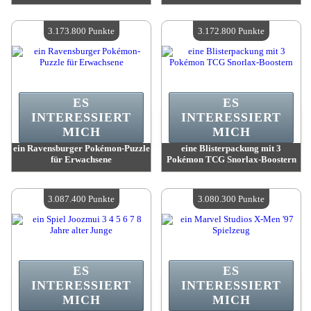
Wert:
3 287 500 Punkte
Wert:
3 277 400 Punkte
Verfügbare Menge:
4
Verfügbare Menge:
4
3.173.800 Punkte
3.172.800 Punkte
ES
ES
INTERESSIERT
INTERESSIERT
MICH
MICH
ein Ravensburger Pokémon-Puzzle
eine Blisterpackung mit 3
für Erwachsene
Pokémon TCG Snorlax-Boostern
Wert:
3 173 800 Punkte
Wert:
3 172 800 Punkte
Verfügbare Menge:
4
Verfügbare Menge:
4
3.087.400 Punkte
3.080.300 Punkte
ES
ES
INTERESSIERT
INTERESSIERT
MICH
MICH