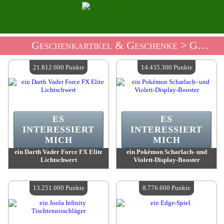
Geschenkartikel & Geschenke
> Geschenke Shop Spiele
21.812.600 Punkte
14.435.300 Punkte
ES
ES
INTERESSIERT
INTERESSIERT
MICH
MICH
ein Darth Vader Force FX Elite
ein Pokémon Scharlach- und
Lichtschwert
Violett-Display-Booster
Wert:
21 812 600 Punkte
Wert:
14 435 300 Punkte
Verfügbare Menge:
4
Verfügbare Menge:
4
13.251.000 Punkte
8.776.600 Punkte