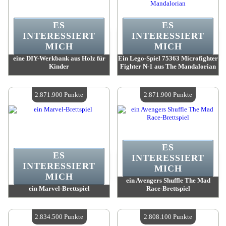
ES
ES
INTERESSIERT
INTERESSIERT
MICH
MICH
eine DIY-Werkbank aus Holz für
Ein Lego-Spiel 75363 Microfighter
Kinder
Fighter N-1 aus The Mandalorian
Wert:
2 883 500 Punkte
Wert:
2 877 200 Punkte
Verfügbare Menge:
4
Verfügbare Menge:
4
2.871.900 Punkte
2.871.900 Punkte
ES
ES
INTERESSIERT
INTERESSIERT
MICH
MICH
ein Avengers Shuffle The Mad
ein Marvel-Brettspiel
Race-Brettspiel
Wert:
2 871 900 Punkte
Wert:
2 871 900 Punkte
Verfügbare Menge:
4
Verfügbare Menge:
4
2.834.500 Punkte
2.808.100 Punkte