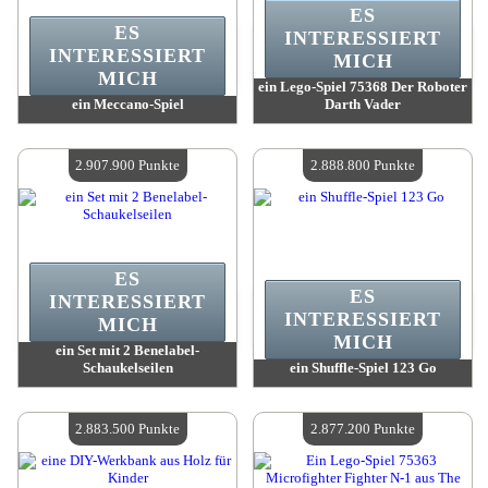
ES
ES
INTERESSIERT
INTERESSIERT
MICH
MICH
ein Lego-Spiel 75368 Der Roboter
ein Meccano-Spiel
Darth Vader
Wert:
2 918 800 Punkte
Wert:
2 918 800 Punkte
Verfügbare Menge:
4
Verfügbare Menge:
4
2.907.900 Punkte
2.888.800 Punkte
ES
ES
INTERESSIERT
INTERESSIERT
MICH
MICH
ein Set mit 2 Benelabel-
Schaukelseilen
ein Shuffle-Spiel 123 Go
Wert:
2 907 900 Punkte
Wert:
2 888 800 Punkte
Verfügbare Menge:
4
Verfügbare Menge:
4
2.883.500 Punkte
2.877.200 Punkte