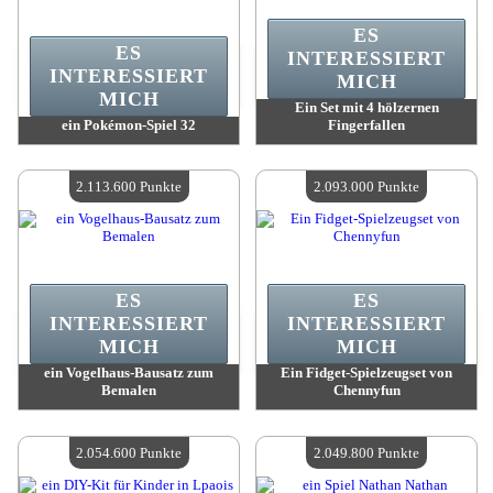
ES
ES
INTERESSIERT
INTERESSIERT
MICH
MICH
Ein Set mit 4 hölzernen
ein Pokémon-Spiel 32
Fingerfallen
Wert:
2 149 900 Punkte
Wert:
2 123 500 Punkte
Verfügbare Menge:
4
Verfügbare Menge:
4
2.113.600 Punkte
2.093.000 Punkte
ES
ES
INTERESSIERT
INTERESSIERT
MICH
MICH
ein Vogelhaus-Bausatz zum
Ein Fidget-Spielzeugset von
Bemalen
Chennyfun
Wert:
2 113 600 Punkte
Wert:
2 093 000 Punkte
Verfügbare Menge:
4
Verfügbare Menge:
4
2.054.600 Punkte
2.049.800 Punkte