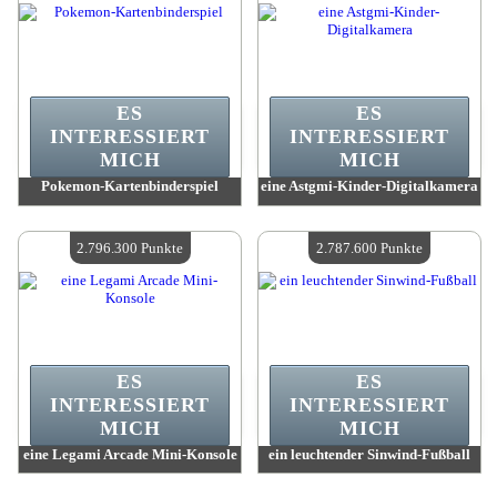
ES
ES
INTERESSIERT
INTERESSIERT
MICH
MICH
Pokemon-Kartenbinderspiel
eine Astgmi-Kinder-Digitalkamera
Wert:
2 834 500 Punkte
Wert:
2 808 100 Punkte
Verfügbare Menge:
4
Verfügbare Menge:
4
2.796.300 Punkte
2.787.600 Punkte
ES
ES
INTERESSIERT
INTERESSIERT
MICH
MICH
eine Legami Arcade Mini-Konsole
ein leuchtender Sinwind-Fußball
Wert:
2 796 300 Punkte
Wert:
2 787 600 Punkte