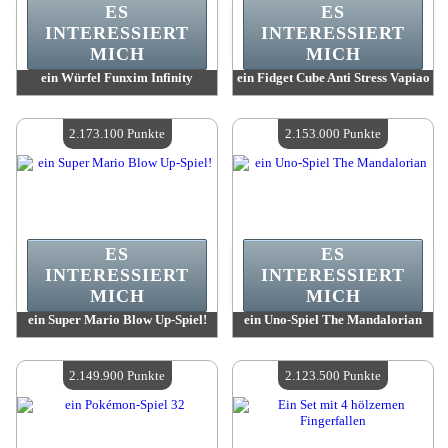
ES
ES
INTERESSIERT
INTERESSIERT
MICH
MICH
ein Würfel Funxim Infinity
ein Fidget Cube Anti Stress Vapiao
Wert:
2 177 300 Punkte
Wert:
2 174 300 Punkte
Verfügbare Menge:
4
Verfügbare Menge:
4
2.173.100 Punkte
2.153.000 Punkte
ES
ES
INTERESSIERT
INTERESSIERT
MICH
MICH
ein Super Mario Blow Up-Spiel!
ein Uno-Spiel The Mandalorian
Wert:
2 173 100 Punkte
Wert:
2 153 000 Punkte
Verfügbare Menge:
4
Verfügbare Menge:
4
2.149.900 Punkte
2.123.500 Punkte