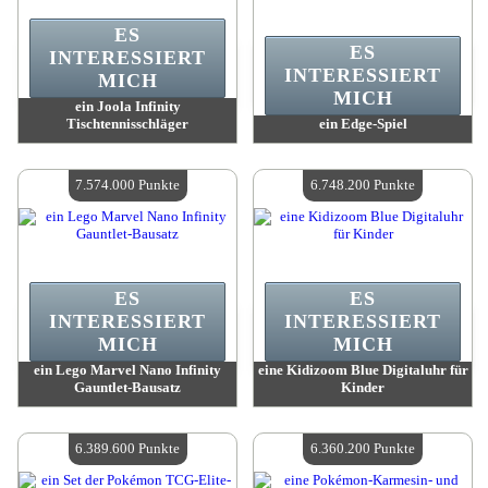
ES
ES
INTERESSIERT
INTERESSIERT
MICH
MICH
ein Joola Infinity
Tischtennisschläger
ein Edge-Spiel
Wert:
13 251 000 Punkte
Wert:
8 776 600 Punkte
Verfügbare Menge:
4
Verfügbare Menge:
4
7.574.000 Punkte
6.748.200 Punkte
ES
ES
INTERESSIERT
INTERESSIERT
MICH
MICH
ein Lego Marvel Nano Infinity
eine Kidizoom Blue Digitaluhr für
Gauntlet-Bausatz
Kinder
Wert:
7 574 000 Punkte
Wert:
6 748 200 Punkte
Verfügbare Menge:
4
Verfügbare Menge:
4
6.389.600 Punkte
6.360.200 Punkte