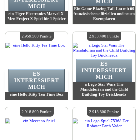
MICH
MICH
Ein Game Blazing Tail-Lot mit 60
ein Tiger Electronics Marvel X-
französischen offiziellen und neuen
Men Project X-Spiel für 1 Spieler
Exemplaren
Wert:
3 004 800 Punkte
Wert:
3 004 200 Punkte
Verfügbare Menge:
4
Verfügbare Menge:
4
2.959.500 Punkte
2.953.400 Punkte
ES
INTERESSIERT
ES
MICH
INTERESSIERT
a Lego Star Wars The
MICH
Mandalorian and the Child
eine Hello Kitty Tea Time Box
Building Toy Brickheadz
Wert:
2 959 500 Punkte
Wert:
2 953 400 Punkte
Verfügbare Menge:
4
Verfügbare Menge:
4
2.918.800 Punkte
2.918.800 Punkte