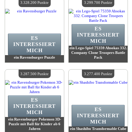
3.328.200 Punkte
3.299.700 Punkte
ES
INTERESSIERT
ES
MICH
INTERESSIERT
ein Lego-Spiel 75359 Ahsokas 332.
MICH
Company Clone Troopers Battle
ein Ravensburger Puzzle
Pack
Wert:
3 328 200 Punkte
Wert:
3 299 700 Punkte
Verfügbare Menge:
4
Verfügbare Menge:
4
3.287.500 Punkte
3.277.400 Punkte
ES
INTERESSIERT
ES
MICH
INTERESSIERT
ein Ravensburger Pokemon 3D-
MICH
Puzzle mit Ball für Kinder ab 6
Jahren
ein Shashibo Transformable Cube