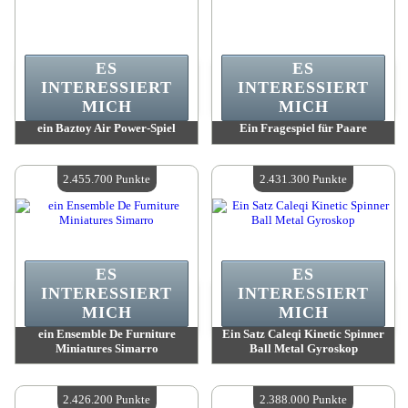
ES
ES
INTERESSIERT
INTERESSIERT
MICH
MICH
ein Baztoy Air Power-Spiel
Ein Fragespiel für Paare
Wert:
2 473 300 Punkte
Wert:
2 473 300 Punkte
Verfügbare Menge:
4
Verfügbare Menge:
4
2.455.700 Punkte
2.431.300 Punkte
ES
ES
INTERESSIERT
INTERESSIERT
MICH
MICH
ein Ensemble De Furniture
Ein Satz Caleqi Kinetic Spinner
Miniatures Simarro
Ball Metal Gyroskop
Wert:
2 455 700 Punkte
Wert:
2 431 300 Punkte
Verfügbare Menge:
4
Verfügbare Menge:
4
2.426.200 Punkte
2.388.000 Punkte