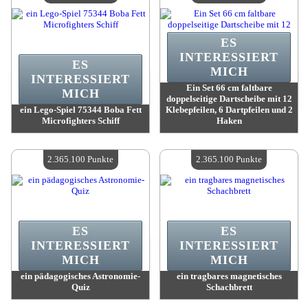
ES
INTERESSIERT
ES
MICH
INTERESSIERT
Ein Set 66 cm faltbare
MICH
doppelseitige Dartscheibe mit 12
ein Lego-Spiel 75344 Boba Fett
Klebepfeilen, 6 Dartpfeilen und 2
Microfighters Schiff
Haken
Wert:
2 426 200 Punkte
Wert:
2 388 000 Punkte
Verfügbare Menge:
4
Verfügbare Menge:
4
2.365.100 Punkte
2.365.100 Punkte
ES
ES
INTERESSIERT
INTERESSIERT
MICH
MICH
ein pädagogisches Astronomie-
ein tragbares magnetisches
Quiz
Schachbrett
Wert:
2 365 100 Punkte
Wert:
2 365 100 Punkte