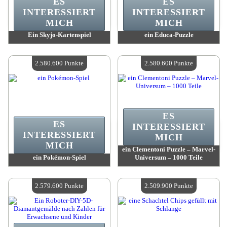
ES
ES
INTERESSIERT
INTERESSIERT
MICH
MICH
Ein Skyjo-Kartenspiel
ein Educa-Puzzle
Wert:
2 614 900 Punkte
Wert:
2 580 600 Punkte
Verfügbare Menge:
4
Verfügbare Menge:
4
2.580.600 Punkte
2.580.600 Punkte
ES
ES
INTERESSIERT
INTERESSIERT
MICH
MICH
ein Clementoni Puzzle – Marvel-
ein Pokémon-Spiel
Universum – 1000 Teile
Wert:
2 580 600 Punkte
Wert:
2 580 600 Punkte
Verfügbare Menge:
4
Verfügbare Menge:
4
2.579.600 Punkte
2.509.900 Punkte