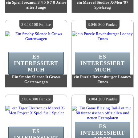
ein Spiel Joozmui 3 4 5 6 7 8 Jahre
ein Marvel Studios X-Men '97
alter Junge
Spielzeug
Wert:
3 087 400 Punkte
Wert:
3 080 300 Punkte
Verfügbare Menge:
4
Verfügbare Menge:
4
3.053.100 Punkte
3.046.800 Punkte
ES
ES
INTERESSIERT
INTERESSIERT
MICH
MICH
Ein Smoby Silence It Grows
ein Puzzle Ravensburger Looney
Gartenwagen
Tunes
Wert:
3 053 100 Punkte
Wert:
3 046 800 Punkte
Verfügbare Menge:
4
Verfügbare Menge:
4
3.004.800 Punkte
3.004.200 Punkte
ES
ES
INTERESSIERT
INTERESSIERT