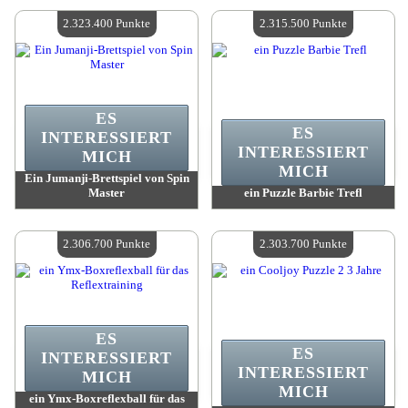
Verfügbare Menge:
4
Verfügbare Menge:
4
2.323.400 Punkte
2.315.500 Punkte
ES
ES
INTERESSIERT
INTERESSIERT
MICH
MICH
Ein Jumanji-Brettspiel von Spin
Master
ein Puzzle Barbie Trefl
Wert:
2 323 400 Punkte
Wert:
2 315 500 Punkte
Verfügbare Menge:
4
Verfügbare Menge:
4
2.306.700 Punkte
2.303.700 Punkte
ES
ES
INTERESSIERT
INTERESSIERT
MICH
MICH
ein Ymx-Boxreflexball für das