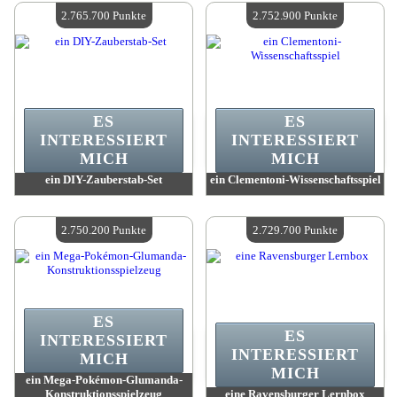
Verfügbare Menge:
4
Verfügbare Menge:
4
2.765.700 Punkte
2.752.900 Punkte
ES
ES
INTERESSIERT
INTERESSIERT
MICH
MICH
ein DIY-Zauberstab-Set
ein Clementoni-Wissenschaftsspiel
Wert:
2 765 700 Punkte
Wert:
2 752 900 Punkte
Verfügbare Menge:
4
Verfügbare Menge:
4
2.750.200 Punkte
2.729.700 Punkte
ES
ES
INTERESSIERT
INTERESSIERT
MICH
MICH
ein Mega-Pokémon-Glumanda-
Konstruktionsspielzeug
eine Ravensburger Lernbox