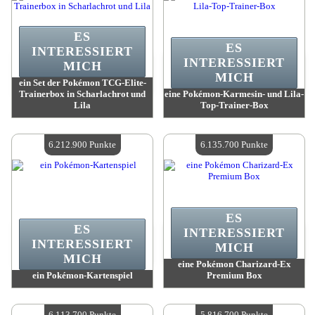
ES
ES
INTERESSIERT
INTERESSIERT
MICH
MICH
ein Set der Pokémon TCG-Elite-
Trainerbox in Scharlachrot und
eine Pokémon-Karmesin- und Lila-
Lila
Top-Trainer-Box
Wert:
6 389 600 Punkte
Wert:
6 360 200 Punkte
Verfügbare Menge:
4
Verfügbare Menge:
4
6.212.900 Punkte
6.135.700 Punkte
ES
ES
INTERESSIERT
INTERESSIERT
MICH
MICH
eine Pokémon Charizard-Ex
ein Pokémon-Kartenspiel
Premium Box
Wert:
6 212 900 Punkte
Wert:
6 135 700 Punkte
Verfügbare Menge:
4
Verfügbare Menge:
4
6.113.700 Punkte
5.816.700 Punkte