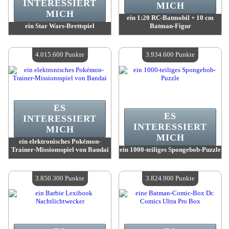
INTERESSIERT
MICH
MICH
ein 1:20 RC-Batmobil + 10 cm
ein Star Wars-Brettspiel
Batman-Figur
Wert:
4 134 500 Punkte
Wert:
4 099 900 Punkte
Verfügbare Menge:
4
Verfügbare Menge:
4
4.015.600 Punkte
3.934.600 Punkte
ES
ES
INTERESSIERT
INTERESSIERT
MICH
MICH
ein elektronisches Pokémon-
Trainer-Missionsspiel von Bandai
ein 1000-teiliges Spongebob-Puzzle
Wert:
4 015 600 Punkte
Wert:
3 934 600 Punkte
Verfügbare Menge:
4
Verfügbare Menge:
4
3.850.300 Punkte
3.824.900 Punkte