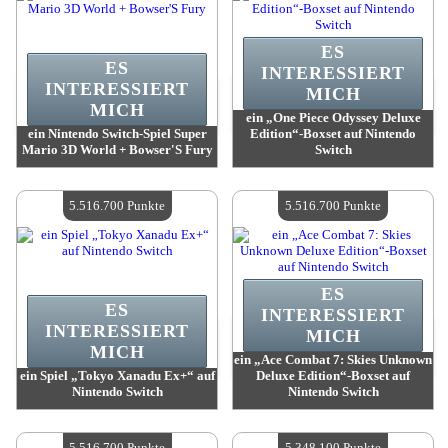
ES
ES
INTERESSIERT
INTERESSIERT
MICH
MICH
ein „One Piece Odyssey Deluxe
ein Nintendo Switch-Spiel Super
Edition“-Boxset auf Nintendo
Mario 3D World + Bowser'S Fury
Switch
Wert:
6 277 500 Punkte
Wert:
5 939 200 Punkte
Verfügbare Menge:
4
Verfügbare Menge:
4
5.516.700 Punkte
5.516.700 Punkte
ES
ES
INTERESSIERT
INTERESSIERT
MICH
MICH
ein „Ace Combat 7: Skies Unknown
ein Spiel „Tokyo Xanadu Ex+“ auf
Deluxe Edition“-Boxset auf
Nintendo Switch
Nintendo Switch
Wert:
5 516 700 Punkte
Wert:
5 516 700 Punkte
Verfügbare Menge:
4
Verfügbare Menge:
4
5.516.700 Punkte
5.348.100 Punkte