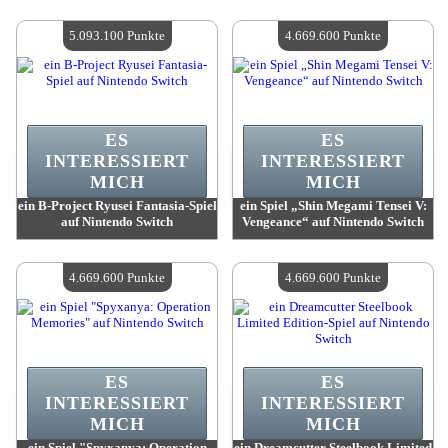
Wert:
5 093 100 Punkte
Wert:
5 093 100 Punkte
Verfügbare Menge:
4
Verfügbare Menge:
4
5.093.100 Punkte
4.669.600 Punkte
ES
ES
INTERESSIERT
INTERESSIERT
MICH
MICH
ein B-Project Ryusei Fantasia-Spiel
ein Spiel „Shin Megami Tensei V:
auf Nintendo Switch
Vengeance“ auf Nintendo Switch
Wert:
5 093 100 Punkte
Wert:
4 669 600 Punkte
Verfügbare Menge:
4
Verfügbare Menge:
4
4.669.600 Punkte
4.669.600 Punkte
ES
ES
INTERESSIERT
INTERESSIERT
MICH
MICH
ein Spiel "Spyxanya: Operation
ein Dreamcutter Steelbook Limited