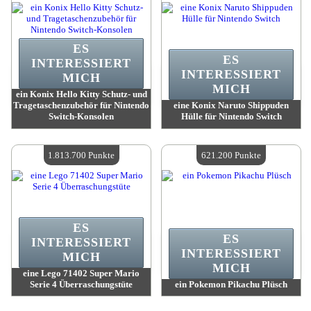
ES
ES
INTERESSIERT
INTERESSIERT
MICH
MICH
ein Konix Hello Kitty Schutz- und
Tragetaschenzubehör für Nintendo
eine Konix Naruto Shippuden
Switch-Konsolen
Hülle für Nintendo Switch
Wert:
2 473 300 Punkte
Wert:
2 473 300 Punkte
Verfügbare Menge:
4
Verfügbare Menge:
4
1.813.700 Punkte
621.200 Punkte
ES
ES
INTERESSIERT
INTERESSIERT
MICH
MICH
eine Lego 71402 Super Mario
Serie 4 Überraschungstüte
ein Pokemon Pikachu Plüsch
Wert:
1 813 700 Punkte
Wert:
621 200 Punkte