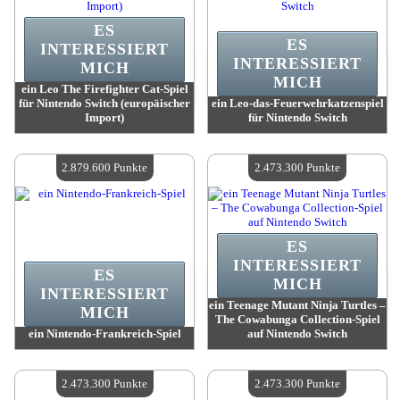
ES
ES
INTERESSIERT
INTERESSIERT
MICH
MICH
ein Leo The Firefighter Cat-Spiel
für Nintendo Switch (europäischer
ein Leo-das-Feuerwehrkatzenspiel
Import)
für Nintendo Switch
Wert:
3 319 400 Punkte
Wert:
3 319 400 Punkte
Verfügbare Menge:
4
Verfügbare Menge:
4
2.879.600 Punkte
2.473.300 Punkte
ES
INTERESSIERT
ES
MICH
INTERESSIERT
ein Teenage Mutant Ninja Turtles –
MICH
The Cowabunga Collection-Spiel
ein Nintendo-Frankreich-Spiel
auf Nintendo Switch
Wert:
2 879 600 Punkte
Wert:
2 473 300 Punkte
Verfügbare Menge:
4
Verfügbare Menge:
4
2.473.300 Punkte
2.473.300 Punkte