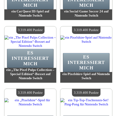
MICH
MICH
ein Cat Quest III-Spiel auf
ein Social Game Soccer 24 auf
Nintendo Switch
Nintendo Switch
Wert:
3 319 400 Punkte
Wert:
3 319 400 Punkte
Verfügbare Menge:
4
Verfügbare Menge:
4
3.319.400 Punkte
3.319.400 Punkte
ES
ES
INTERESSIERT
INTERESSIERT
MICH
MICH
ein „The Pixel Pulps Collection –
Special Edition“-Boxset auf
ein Pixelshire-Spiel auf Nintendo
Nintendo Switch
Switch
Wert:
3 319 400 Punkte
Wert:
3 319 400 Punkte
Verfügbare Menge:
4
Verfügbare Menge:
4
3.319.400 Punkte
3.319.400 Punkte