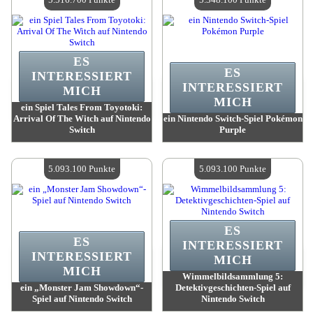
ES
ES
INTERESSIERT
INTERESSIERT
MICH
MICH
ein Spiel Tales From Toyotoki:
Arrival Of The Witch auf Nintendo
ein Nintendo Switch-Spiel Pokémon
Switch
Purple
Wert:
5 516 700 Punkte
Wert:
5 348 100 Punkte
Verfügbare Menge:
4
Verfügbare Menge:
4
5.093.100 Punkte
5.093.100 Punkte
ES
ES
INTERESSIERT
INTERESSIERT
MICH
MICH
Wimmelbildsammlung 5:
ein „Monster Jam Showdown“-
Detektivgeschichten-Spiel auf
Spiel auf Nintendo Switch
Nintendo Switch