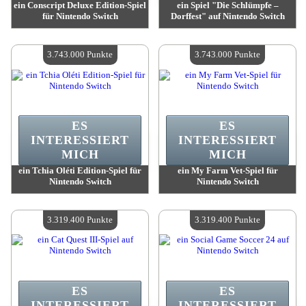
ein Conscript Deluxe Edition-Spiel
ein Spiel "Die Schlümpfe –
für Nintendo Switch
Dorffest" auf Nintendo Switch
Wert:
3 743 000 Punkte
Wert:
3 743 000 Punkte
Verfügbare Menge:
4
Verfügbare Menge:
4
3.743.000 Punkte
3.743.000 Punkte
ES
ES
INTERESSIERT
INTERESSIERT
MICH
MICH
ein Tchia Oléti Edition-Spiel für
ein My Farm Vet-Spiel für
Nintendo Switch
Nintendo Switch
Wert:
3 743 000 Punkte
Wert:
3 743 000 Punkte
Verfügbare Menge:
4
Verfügbare Menge:
4
3.319.400 Punkte
3.319.400 Punkte
ES
ES
INTERESSIERT
INTERESSIERT