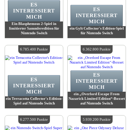
ES
ES
INTERESSIERT
INTERESSIERT
MICH
MICH
Ein Blasphemous 2-Spiel in
limitierter Sammleredition für
ein Gylt Collector's Edition-Spiel
Nintendo Switch
für Nintendo Switch
Wert:
9 325 700 Punkte
Wert:
7 208 900 Punkte
Verfügbare Menge:
4
Verfügbare Menge:
4
6.785.400 Punkte
6.362.800 Punkte
ES
ES
INTERESSIERT
INTERESSIERT
MICH
MICH
ein „Overlord Escape From
ein Terracotta Collector's Edition-
Nazarick Limited Edition“-Boxset
Spiel auf Nintendo Switch
auf Nintendo Switch
Wert:
6 785 400 Punkte
Wert:
6 362 800 Punkte
Verfügbare Menge:
4
Verfügbare Menge:
4
6.277.500 Punkte
5.939.200 Punkte