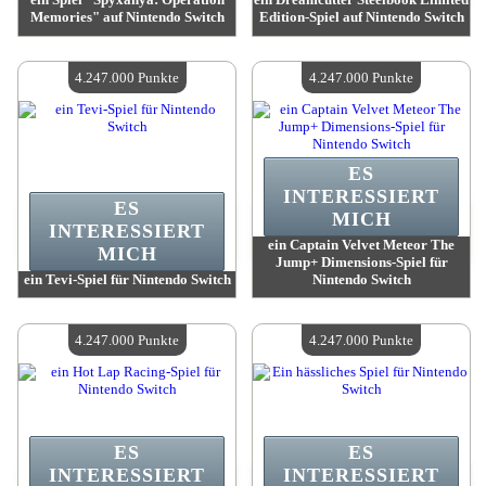
Memories" auf Nintendo Switch
Edition-Spiel auf Nintendo Switch
Wert:
4 669 600 Punkte
Wert:
4 669 600 Punkte
Verfügbare Menge:
4
Verfügbare Menge:
4
4.247.000 Punkte
4.247.000 Punkte
ES
INTERESSIERT
ES
MICH
INTERESSIERT
ein Captain Velvet Meteor The
MICH
Jump+ Dimensions-Spiel für
ein Tevi-Spiel für Nintendo Switch
Nintendo Switch
Wert:
4 247 000 Punkte
Wert:
4 247 000 Punkte
Verfügbare Menge:
4
Verfügbare Menge:
4
4.247.000 Punkte
4.247.000 Punkte
ES
ES
INTERESSIERT
INTERESSIERT