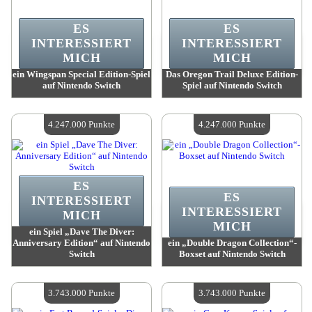
ES
ES
INTERESSIERT
INTERESSIERT
MICH
MICH
ein Wingspan Special Edition-Spiel
Das Oregon Trail Deluxe Edition-
auf Nintendo Switch
Spiel auf Nintendo Switch
Wert:
4 247 000 Punkte
Wert:
4 247 000 Punkte
Verfügbare Menge:
4
Verfügbare Menge:
4
4.247.000 Punkte
4.247.000 Punkte
ES
ES
INTERESSIERT
INTERESSIERT
MICH
MICH
ein Spiel „Dave The Diver:
Anniversary Edition“ auf Nintendo
ein „Double Dragon Collection“-
Switch
Boxset auf Nintendo Switch
Wert:
4 247 000 Punkte
Wert:
4 247 000 Punkte
Verfügbare Menge:
4
Verfügbare Menge:
4
3.743.000 Punkte
3.743.000 Punkte