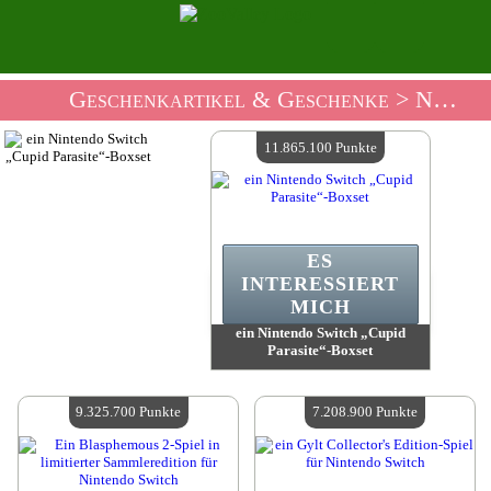
Geschenkartikel & Geschenke
> Nintendo Geschenkladen
11.865.100 Punkte
ES
INTERESSIERT
MICH
ein Nintendo Switch „Cupid
Parasite“-Boxset
Wert:
11 865 100 Punkte
Verfügbare Menge:
4
9.325.700 Punkte
7.208.900 Punkte