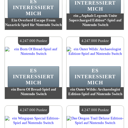
ES
INTERESSIERT
INTERESSIERT
MICH
MICH
ein „Asphalt Legends Unite
Ein Overlord Escape From
Supercharged Edition“-Spiel auf
Nazarick-Spiel für Nintendo Switch
Nintendo Switch
Wert:
4 247 000 Punkte
Wert:
4 247 000 Punkte
Verfügbare Menge:
4
Verfügbare Menge:
4
4.247.000 Punkte
4.247.000 Punkte
ES
ES
INTERESSIERT
INTERESSIERT
MICH
MICH
ein Born Of Bread-Spiel auf
ein Outer Wilds: Archaeologist
Nintendo Switch
Edition-Spiel auf Nintendo Switch
Wert:
4 247 000 Punkte
Wert:
4 247 000 Punkte
Verfügbare Menge:
4
Verfügbare Menge:
4
4.247.000 Punkte
4.247.000 Punkte