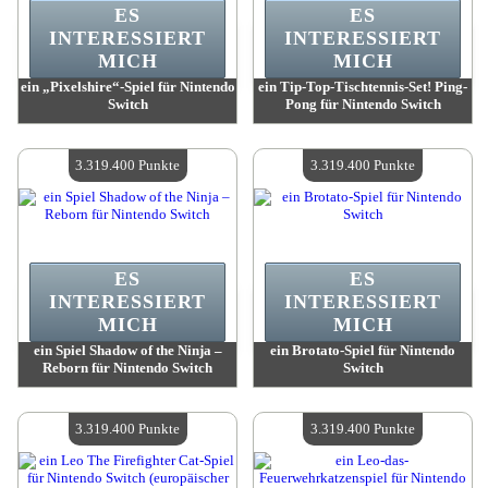
ES
ES
INTERESSIERT
INTERESSIERT
MICH
MICH
ein „Pixelshire“-Spiel für Nintendo
ein Tip-Top-Tischtennis-Set! Ping-
Switch
Pong für Nintendo Switch
Wert:
3 319 400 Punkte
Wert:
3 319 400 Punkte
Verfügbare Menge:
4
Verfügbare Menge:
4
3.319.400 Punkte
3.319.400 Punkte
ES
ES
INTERESSIERT
INTERESSIERT
MICH
MICH
ein Spiel Shadow of the Ninja –
ein Brotato-Spiel für Nintendo
Reborn für Nintendo Switch
Switch
Wert:
3 319 400 Punkte
Wert:
3 319 400 Punkte
Verfügbare Menge:
4
Verfügbare Menge:
4
3.319.400 Punkte
3.319.400 Punkte