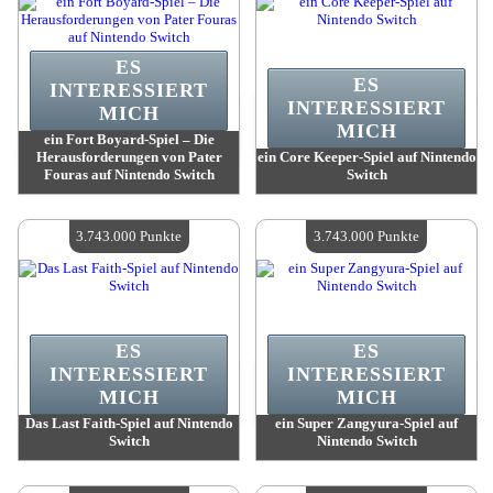
ES
ES
INTERESSIERT
INTERESSIERT
MICH
MICH
ein Fort Boyard-Spiel – Die
Herausforderungen von Pater
ein Core Keeper-Spiel auf Nintendo
Fouras auf Nintendo Switch
Switch
Wert:
3 743 000 Punkte
Wert:
3 743 000 Punkte
Verfügbare Menge:
4
Verfügbare Menge:
4
3.743.000 Punkte
3.743.000 Punkte
ES
ES
INTERESSIERT
INTERESSIERT
MICH
MICH
Das Last Faith-Spiel auf Nintendo
ein Super Zangyura-Spiel auf
Switch
Nintendo Switch
Wert:
3 743 000 Punkte
Wert:
3 743 000 Punkte
Verfügbare Menge:
4
Verfügbare Menge:
4