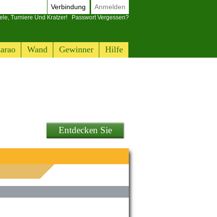
Verbindung
Anmelden
ele, Turniere Und Kratzer!
Passwort Vergessen?
arao
Wand
Gewinner
Hilfe
Entdecken Sie