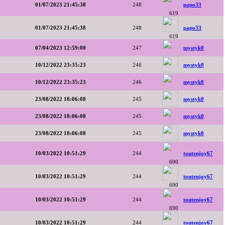
01/07/2023 21:45:38
248
papo33
619
01/07/2023 21:45:38
248
papo33
619
07/04/2023 12:59:00
247
mystyk0
10/12/2022 23:35:23
246
mystyk0
10/12/2022 23:35:23
246
mystyk0
23/08/2022 18:06:08
245
mystyk0
23/08/2022 18:06:08
245
mystyk0
23/08/2022 18:06:08
245
mystyk0
10/03/2022 10:51:29
244
toutenjoy67
690
10/03/2022 10:51:29
244
toutenjoy67
690
10/03/2022 10:51:29
244
toutenjoy67
690
10/03/2022 10:51:29
244
toutenjoy67