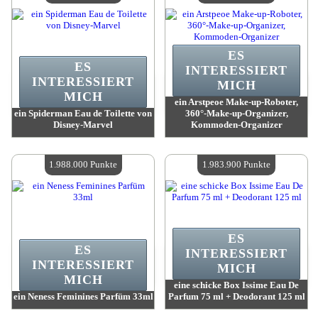
ES
ES
INTERESSIERT
INTERESSIERT
MICH
MICH
ein Arstpeoe Make-up-Roboter,
ein Spiderman Eau de Toilette von
360°-Make-up-Organizer,
Disney-Marvel
Kommoden-Organizer
Wert:
2 077 400 Punkte
Wert:
2 049 800 Punkte
Verfügbare Menge:
4
Verfügbare Menge:
4
1.988.000 Punkte
1.983.900 Punkte
ES
ES
INTERESSIERT
INTERESSIERT
MICH
MICH
eine schicke Box Issime Eau De
ein Neness Feminines Parfüm 33ml
Parfum 75 ml + Deodorant 125 ml
Wert:
1 988 000 Punkte
Wert:
1 983 900 Punkte