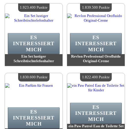
Verfügbare Menge:
4
Verfügbare Menge:
4
1.923.400 Punkte
1.839.500 Punkte
ES
ES
INTERESSIERT
INTERESSIERT
MICH
MICH
Ein Set lustiger
Revlon Professional Orofluido
Schreibtischtelefonhalter
Original-Creme
Wert:
1 923 400 Punkte
Wert:
1 839 500 Punkte
Verfügbare Menge:
4
Verfügbare Menge:
4
1.830.600 Punkte
1.822.400 Punkte
ES
ES
INTERESSIERT
INTERESSIERT
MICH
MICH
ein Paw Patrol Eau de Toilette Set