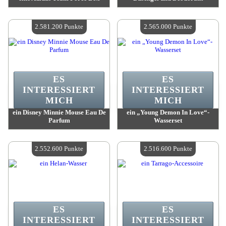
Wert:
2 609 600 Punkte
Wert:
2 592 400 Punkte
Verfügbare Menge:
4
Verfügbare Menge:
4
2.581.200 Punkte
2.565.000 Punkte
ES
ES
INTERESSIERT
INTERESSIERT
MICH
MICH
ein Disney Minnie Mouse Eau De
ein „Young Demon In Love“-
Parfum
Wasserset
Wert:
2 581 200 Punkte
Wert:
2 565 000 Punkte
Verfügbare Menge:
4
Verfügbare Menge:
4
2.552.600 Punkte
2.516.600 Punkte
ES
ES
INTERESSIERT
INTERESSIERT