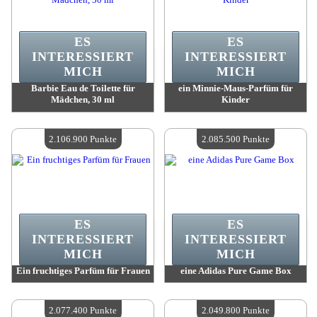
ES
ES
INTERESSIERT
INTERESSIERT
MICH
MICH
Barbie Eau de Toilette für
ein Minnie-Maus-Parfüm für
Mädchen, 30 ml
Kinder
Wert:
2 152 600 Punkte
Wert:
2 126 200 Punkte
Verfügbare Menge:
4
Verfügbare Menge:
4
2.106.900 Punkte
2.085.500 Punkte
ES
ES
INTERESSIERT
INTERESSIERT
MICH
MICH
Ein fruchtiges Parfüm für Frauen
eine Adidas Pure Game Box
Wert:
2 106 900 Punkte
Wert:
2 085 500 Punkte
Verfügbare Menge:
4
Verfügbare Menge:
4
2.077.400 Punkte
2.049.800 Punkte