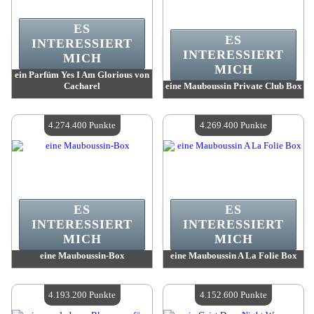
ES
ES
INTERESSIERT
INTERESSIERT
MICH
MICH
ein Parfüm Yes I Am Glorious von
Cacharel
eine Mauboussin Private Club Box
Wert:
4 282 600 Punkte
Wert:
4 274 400 Punkte
Verfügbare Menge:
4
Verfügbare Menge:
4
4.274.400 Punkte
4.269.400 Punkte
ES
ES
INTERESSIERT
INTERESSIERT
MICH
MICH
eine Mauboussin-Box
eine Mauboussin A La Folie Box
Wert:
4 274 400 Punkte
Wert:
4 269 400 Punkte
Verfügbare Menge:
4
Verfügbare Menge:
4
4.193.200 Punkte
4.152.600 Punkte