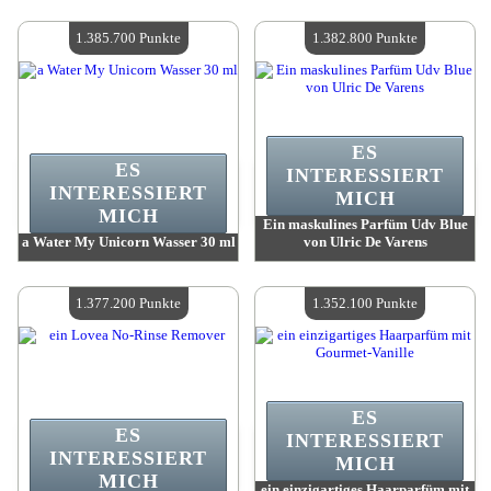
Wert:
1 406 900 Punkte
Wert:
1 385 700 Punkte
Verfügbare Menge:
4
Verfügbare Menge:
4
1.385.700 Punkte
1.382.800 Punkte
ES
ES
INTERESSIERT
INTERESSIERT
MICH
MICH
Ein maskulines Parfüm Udv Blue
a Water My Unicorn Wasser 30 ml
von Ulric De Varens
Wert:
1 385 700 Punkte
Wert:
1 382 800 Punkte
Verfügbare Menge:
4
Verfügbare Menge:
4
1.377.200 Punkte
1.352.100 Punkte
ES
ES
INTERESSIERT
INTERESSIERT
MICH
MICH
ein einzigartiges Haarparfüm mit