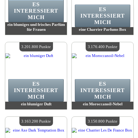
ES
ES
INTERESSIERT
INTERESSIERT
MICH
MICH
ein blumiges und frisches Parfüm
für Frauen
eine Charrier Parfums Box
Wert:
3 232 100 Punkte
Wert:
3 221 100 Punkte
Verfügbare Menge:
4
Verfügbare Menge:
4
3.201.800 Punkte
3.176.400 Punkte
ES
ES
INTERESSIERT
INTERESSIERT
MICH
MICH
ein blumiger Duft
ein Moroccanoil-Nebel
Wert:
3 201 800 Punkte
Wert:
3 176 400 Punkte
Verfügbare Menge:
4
Verfügbare Menge:
4
3.163.200 Punkte
3.150.800 Punkte