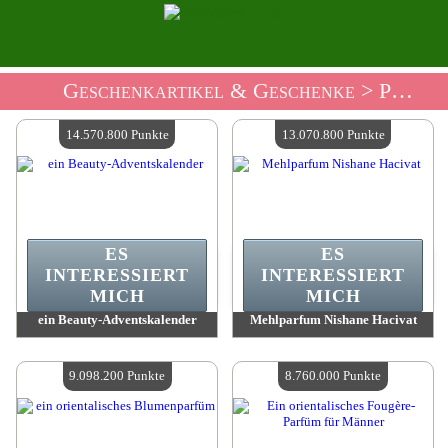
Geschenkartikel & Geschenke
> Parfüm Und Schönheit Geschenkeladen
14.570.800 Punkte
13.070.800 Punkte
ES
ES
INTERESSIERT
INTERESSIERT
MICH
MICH
ein Beauty-Adventskalender
Mehlparfum Nishane Hacivat
Wert:
14 570 800 Punkte
Wert:
13 070 800 Punkte
Verfügbare Menge:
4
Verfügbare Menge:
4
9.098.200 Punkte
8.760.000 Punkte