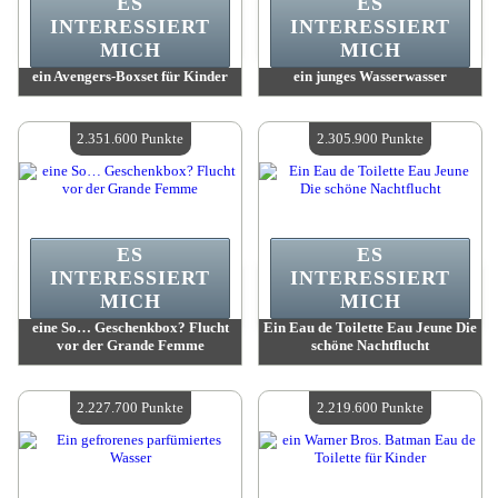
ES
ES
INTERESSIERT
INTERESSIERT
MICH
MICH
ein Avengers-Boxset für Kinder
ein junges Wasserwasser
Wert:
2 407 500 Punkte
Wert:
2 386 000 Punkte
Verfügbare Menge:
4
Verfügbare Menge:
4
2.351.600 Punkte
2.305.900 Punkte
ES
ES
INTERESSIERT
INTERESSIERT
MICH
MICH
eine So… Geschenkbox? Flucht
Ein Eau de Toilette Eau Jeune Die
vor der Grande Femme
schöne Nachtflucht
Wert:
2 351 600 Punkte
Wert:
2 305 900 Punkte
Verfügbare Menge:
4
Verfügbare Menge:
4
2.227.700 Punkte
2.219.600 Punkte