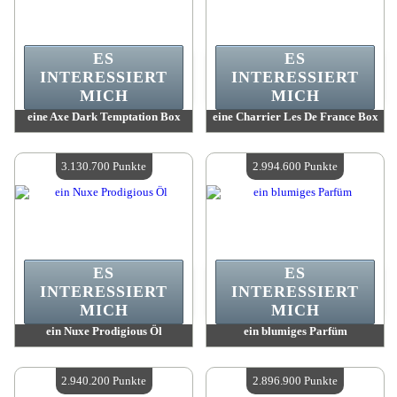
ES
ES
INTERESSIERT
INTERESSIERT
MICH
MICH
eine Axe Dark Temptation Box
eine Charrier Les De France Box
Wert:
3 163 200 Punkte
Wert:
3 150 800 Punkte
Verfügbare Menge:
4
Verfügbare Menge:
4
3.130.700 Punkte
2.994.600 Punkte
ES
ES
INTERESSIERT
INTERESSIERT
MICH
MICH
ein Nuxe Prodigious Öl
ein blumiges Parfüm
Wert:
3 130 700 Punkte
Wert:
2 994 600 Punkte
Verfügbare Menge:
4
Verfügbare Menge:
4
2.940.200 Punkte
2.896.900 Punkte