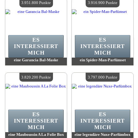
3.951.800 Punkte
3.916.900 Punkte
ES
ES
INTERESSIERT
INTERESSIERT
MICH
MICH
eine Garancia Bal-Maske
ein Spider-Man-Parfümset
Wert:
3 951 800 Punkte
Wert:
3 916 900 Punkte
Verfügbare Menge:
4
Verfügbare Menge:
4
3.820.200 Punkte
3.797.000 Punkte
ES
ES
INTERESSIERT
INTERESSIERT
MICH
MICH
eine Mauboussin A La Folie Box
eine legendäre Nuxe-Parfümbox