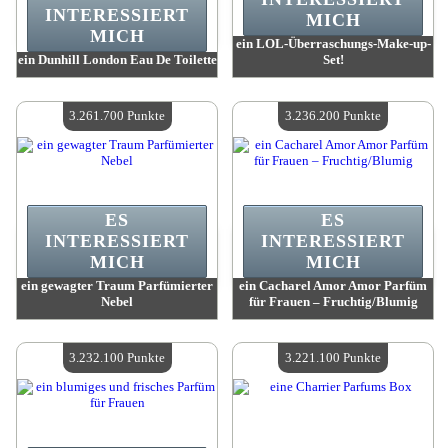
INTERESSIERT
MICH
MICH
ein LOL-Überraschungs-Make-up-
ein Dunhill London Eau De Toilette
Set!
Wert:
3 410 000 Punkte
Wert:
3 342 400 Punkte
Verfügbare Menge:
4
Verfügbare Menge:
4
3.261.700 Punkte
3.236.200 Punkte
ES
ES
INTERESSIERT
INTERESSIERT
MICH
MICH
ein gewagter Traum Parfümierter
ein Cacharel Amor Amor Parfüm
Nebel
für Frauen – Fruchtig/Blumig
Wert:
3 261 700 Punkte
Wert:
3 236 200 Punkte
Verfügbare Menge:
4
Verfügbare Menge:
4
3.232.100 Punkte
3.221.100 Punkte