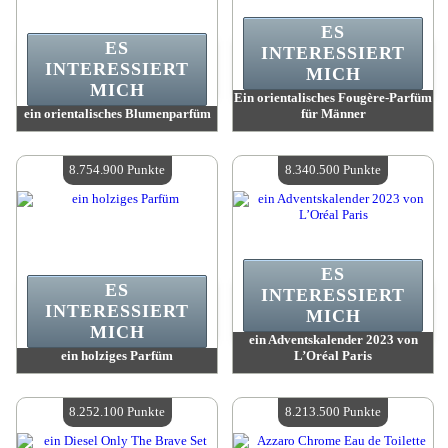
ES
ES
INTERESSIERT
INTERESSIERT
MICH
MICH
Ein orientalisches Fougère-Parfüm
ein orientalisches Blumenparfüm
für Männer
Wert:
9 098 200 Punkte
Wert:
8 760 000 Punkte
Verfügbare Menge:
4
Verfügbare Menge:
4
8.754.900 Punkte
8.340.500 Punkte
ES
ES
INTERESSIERT
INTERESSIERT
MICH
MICH
ein Adventskalender 2023 von
ein holziges Parfüm
L’Oréal Paris
Wert:
8 754 900 Punkte
Wert:
8 340 500 Punkte
Verfügbare Menge:
4
Verfügbare Menge:
4
8.252.100 Punkte
8.213.500 Punkte