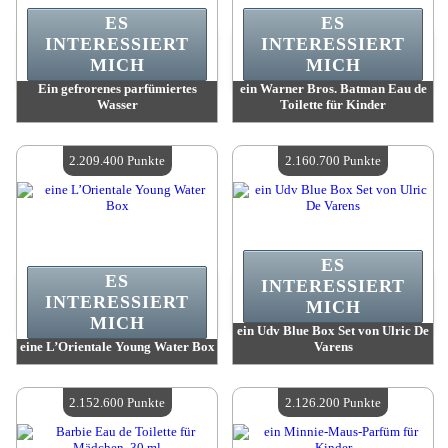
ES
ES
INTERESSIERT
INTERESSIERT
MICH
MICH
Ein gefrorenes parfümiertes
ein Warner Bros. Batman Eau de
Wasser
Toilette für Kinder
Wert:
2 227 700 Punkte
Wert:
2 219 600 Punkte
Verfügbare Menge:
4
Verfügbare Menge:
4
2.209.400 Punkte
2.160.700 Punkte
ES
ES
INTERESSIERT
INTERESSIERT
MICH
MICH
ein Udv Blue Box Set von Ulric De
eine L’Orientale Young Water Box
Varens
Wert:
2 209 400 Punkte
Wert:
2 160 700 Punkte
Verfügbare Menge:
4
Verfügbare Menge:
4
2.152.600 Punkte
2.126.200 Punkte