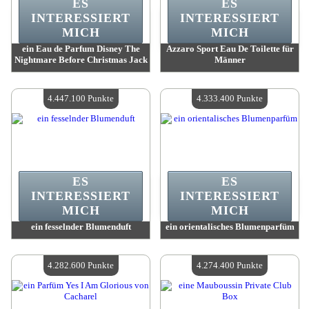
ES
ES
INTERESSIERT
INTERESSIERT
MICH
MICH
ein Eau de Parfum Disney The
Azzaro Sport Eau De Toilette für
Nightmare Before Christmas Jack
Männer
Wert:
4 563 900 Punkte
Wert:
4 447 100 Punkte
Verfügbare Menge:
4
Verfügbare Menge:
4
4.447.100 Punkte
4.333.400 Punkte
ES
ES
INTERESSIERT
INTERESSIERT
MICH
MICH
ein fesselnder Blumenduft
ein orientalisches Blumenparfüm
Wert:
4 447 100 Punkte
Wert:
4 333 400 Punkte
Verfügbare Menge:
4
Verfügbare Menge:
4
4.282.600 Punkte
4.274.400 Punkte