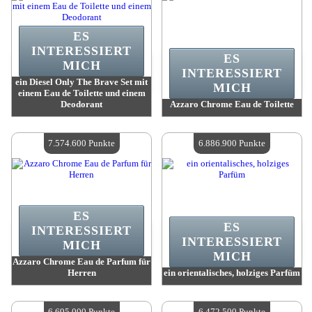
ES
INTERESSIERT
ES
MICH
INTERESSIERT
ein Diesel Only The Brave Set mit
MICH
einem Eau de Toilette und einem
Deodorant
Azzaro Chrome Eau de Toilette
Wert:
8 252 100 Punkte
Wert:
8 213 500 Punkte
Verfügbare Menge:
4
Verfügbare Menge:
4
7.574.600 Punkte
6.886.900 Punkte
ES
ES
INTERESSIERT
INTERESSIERT
MICH
MICH
Azzaro Chrome Eau de Parfum für
Herren
ein orientalisches, holziges Parfüm
Wert:
7 574 600 Punkte
Wert:
6 886 900 Punkte
Verfügbare Menge:
4
Verfügbare Menge:
4
6.695.000 Punkte
6.472.500 Punkte