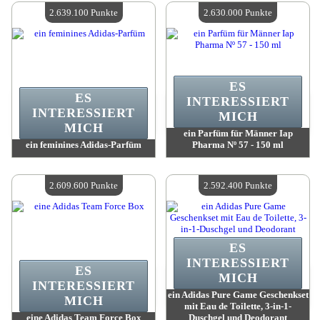
Verfügbare Menge:
4
Verfügbare Menge:
4
2.639.100 Punkte
2.630.000 Punkte
ES
ES
INTERESSIERT
INTERESSIERT
MICH
MICH
ein Parfüm für Männer Iap
ein feminines Adidas-Parfüm
Pharma Nº 57 - 150 ml
Wert:
2 639 100 Punkte
Wert:
2 630 000 Punkte
Verfügbare Menge:
4
Verfügbare Menge:
4
2.609.600 Punkte
2.592.400 Punkte
ES
INTERESSIERT
ES
MICH
INTERESSIERT
ein Adidas Pure Game Geschenkset
MICH
mit Eau de Toilette, 3-in-1-
eine Adidas Team Force Box
Duschgel und Deodorant