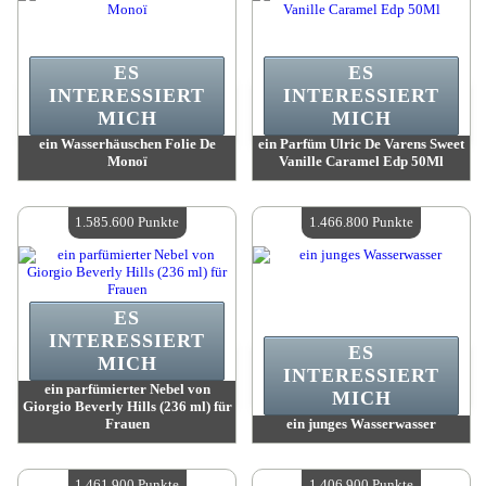
ES
ES
INTERESSIERT
INTERESSIERT
MICH
MICH
ein Wasserhäuschen Folie De
ein Parfüm Ulric De Varens Sweet
Monoï
Vanille Caramel Edp 50Ml
Wert:
1 623 200 Punkte
Wert:
1 621 300 Punkte
Verfügbare Menge:
4
Verfügbare Menge:
4
1.585.600 Punkte
1.466.800 Punkte
ES
INTERESSIERT
ES
MICH
INTERESSIERT
ein parfümierter Nebel von
MICH
Giorgio Beverly Hills (236 ml) für
Frauen
ein junges Wasserwasser
Wert:
1 585 600 Punkte
Wert:
1 466 800 Punkte
Verfügbare Menge:
4
Verfügbare Menge:
4
1.461.900 Punkte
1.406.900 Punkte