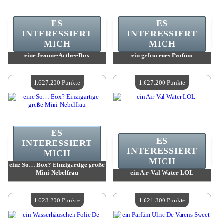
ES
ES
INTERESSIERT
INTERESSIERT
MICH
MICH
eine Jeanne-Arthes-Box
ein gefrorenes Parfüm
Wert:
1 703 400 Punkte
Wert:
1 650 800 Punkte
Verfügbare Menge:
4
Verfügbare Menge:
4
1.627.200 Punkte
1.627.200 Punkte
ES
ES
INTERESSIERT
INTERESSIERT
MICH
MICH
eine So… Box? Einzigartige große
Mini-Nebelfrau
ein Air-Val Water LOL
Wert:
1 627 200 Punkte
Wert:
1 627 200 Punkte
Verfügbare Menge:
4
Verfügbare Menge:
4
1.623.200 Punkte
1.621.300 Punkte