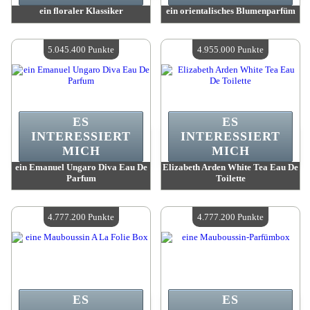
ein floraler Klassiker
ein orientalisches Blumenparfüm
Wert:
5 539 000 Punkte
Wert:
5 283 100 Punkte
Verfügbare Menge:
4
Verfügbare Menge:
4
5.045.400 Punkte
4.955.000 Punkte
ES
ES
INTERESSIERT
INTERESSIERT
MICH
MICH
ein Emanuel Ungaro Diva Eau De
Elizabeth Arden White Tea Eau De
Parfum
Toilette
Wert:
5 045 400 Punkte
Wert:
4 955 000 Punkte
Verfügbare Menge:
4
Verfügbare Menge:
4
4.777.200 Punkte
4.777.200 Punkte
ES
ES