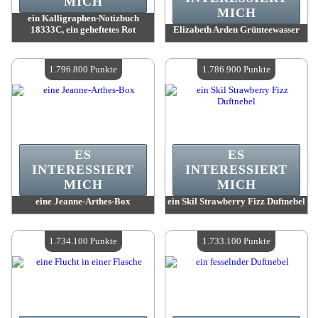
MICH
MICH
ein Kalligraphen-Notizbuch
18333C, ein geheftetes Rot
Elizabeth Arden Grünteewasser
Wert:
1 809 600 Punkte
Wert:
1 796 800 Punkte
Verfügbare Menge:
4
Verfügbare Menge:
4
1.796.800 Punkte
1.786.900 Punkte
ES
ES
INTERESSIERT
INTERESSIERT
MICH
MICH
eine Jeanne-Arthes-Box
ein Skil Strawberry Fizz Duftnebel
Wert:
1 796 800 Punkte
Wert:
1 786 900 Punkte
Verfügbare Menge:
4
Verfügbare Menge:
4
1.734.100 Punkte
1.733.100 Punkte