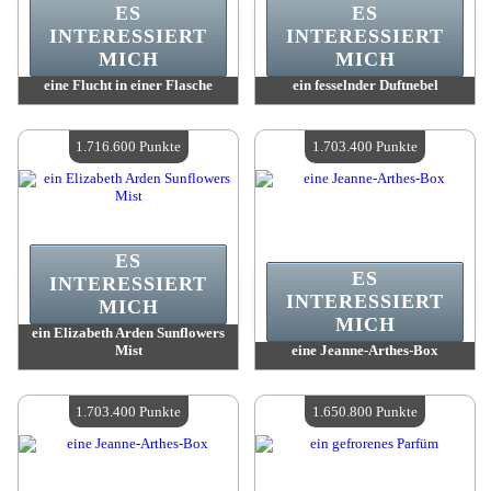
ES
ES
INTERESSIERT
INTERESSIERT
MICH
MICH
eine Flucht in einer Flasche
ein fesselnder Duftnebel
Wert:
1 734 100 Punkte
Wert:
1 733 100 Punkte
Verfügbare Menge:
4
Verfügbare Menge:
4
1.716.600 Punkte
1.703.400 Punkte
ES
ES
INTERESSIERT
INTERESSIERT
MICH
MICH
ein Elizabeth Arden Sunflowers
Mist
eine Jeanne-Arthes-Box
Wert:
1 716 600 Punkte
Wert:
1 703 400 Punkte
Verfügbare Menge:
4
Verfügbare Menge:
4
1.703.400 Punkte
1.650.800 Punkte