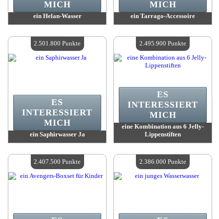
MICH
MICH
ein Helan-Wasser
ein Tarrago-Accessoire
Wert:
2 552 600 Punkte
Wert:
2 516 600 Punkte
Verfügbare Menge:
4
Verfügbare Menge:
4
2.501.800 Punkte
2.495.900 Punkte
ES
ES
INTERESSIERT
INTERESSIERT
MICH
MICH
eine Kombination aus 6 Jelly-
ein Saphirwasser Ja
Lippenstiften
Wert:
2 501 800 Punkte
Wert:
2 495 900 Punkte
Verfügbare Menge:
4
Verfügbare Menge:
4
2.407.500 Punkte
2.386.000 Punkte