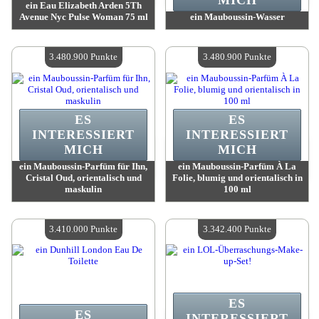
MICH
ein Eau Elizabeth Arden 5Th
Avenue Nyc Pulse Woman 75 ml
ein Mauboussin-Wasser
Wert:
3 507 400 Punkte
Wert:
3 480 900 Punkte
Verfügbare Menge:
4
Verfügbare Menge:
4
3.480.900 Punkte
3.480.900 Punkte
ES
ES
INTERESSIERT
INTERESSIERT
MICH
MICH
ein Mauboussin-Parfüm für Ihn,
ein Mauboussin-Parfüm À La
Cristal Oud, orientalisch und
Folie, blumig und orientalisch in
maskulin
100 ml
Wert:
3 480 900 Punkte
Wert:
3 480 900 Punkte
Verfügbare Menge:
4
Verfügbare Menge:
4
3.410.000 Punkte
3.342.400 Punkte
ES
ES
INTERESSIERT