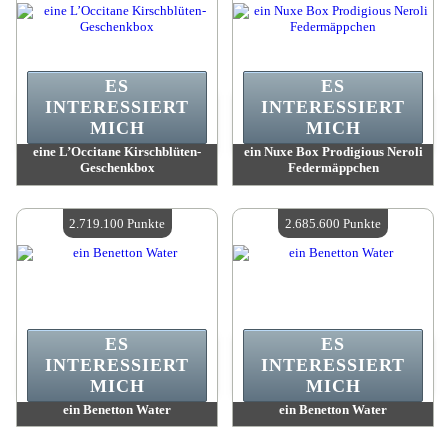
ES
ES
INTERESSIERT
INTERESSIERT
MICH
MICH
eine L’Occitane Kirschblüten-
ein Nuxe Box Prodigious Neroli
Geschenkbox
Federmäppchen
Wert:
2 940 200 Punkte
Wert:
2 896 900 Punkte
Verfügbare Menge:
4
Verfügbare Menge:
4
2.719.100 Punkte
2.685.600 Punkte
ES
ES
INTERESSIERT
INTERESSIERT
MICH
MICH
ein Benetton Water
ein Benetton Water
Wert:
2 719 100 Punkte
Wert:
2 685 600 Punkte