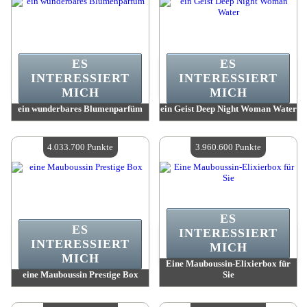
ES
ES
INTERESSIERT
INTERESSIERT
MICH
MICH
ein wunderbares Blumenparfüm
ein Geist Deep Night Woman Water
Wert:
4 193 200 Punkte
Wert:
4 152 600 Punkte
Verfügbare Menge:
4
Verfügbare Menge:
4
4.033.700 Punkte
3.960.600 Punkte
ES
ES
INTERESSIERT
INTERESSIERT
MICH
MICH
Eine Mauboussin-Elixierbox für
eine Mauboussin Prestige Box
Sie
Wert:
4 033 700 Punkte
Wert:
3 960 600 Punkte
Verfügbare Menge:
4
Verfügbare Menge:
4