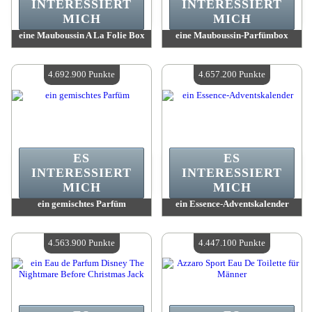
INTERESSIERT
INTERESSIERT
MICH
MICH
eine Mauboussin A La Folie Box
eine Mauboussin-Parfümbox
Wert:
4 777 200 Punkte
Wert:
4 777 200 Punkte
Verfügbare Menge:
4
Verfügbare Menge:
4
4.692.900 Punkte
4.657.200 Punkte
ES
ES
INTERESSIERT
INTERESSIERT
MICH
MICH
ein gemischtes Parfüm
ein Essence-Adventskalender
Wert:
4 692 900 Punkte
Wert:
4 657 200 Punkte
Verfügbare Menge:
4
Verfügbare Menge:
4
4.563.900 Punkte
4.447.100 Punkte