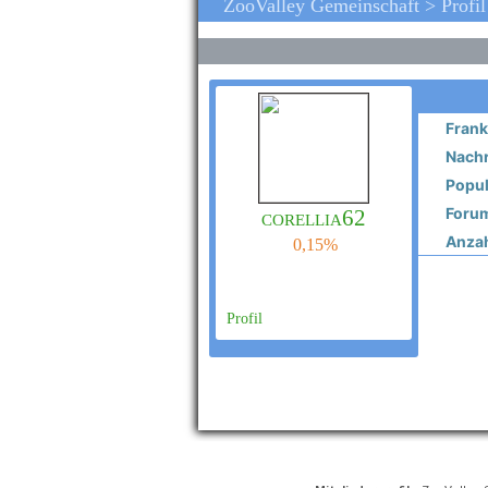
ZooValley Gemeinschaft > Profi
Frank
Nachr
Popula
Forum
corellia62
Anzahl
0,15%
Profil