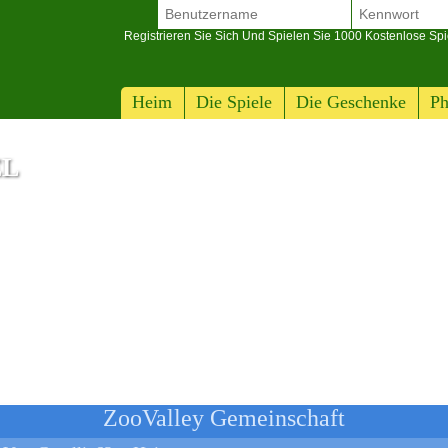
Registrieren Sie Sich Und Spielen Sie 1000 Kostenlose Spi
Heim
Die Spiele
Die Geschenke
Ph
EL
ZooValley Gemeinschaft