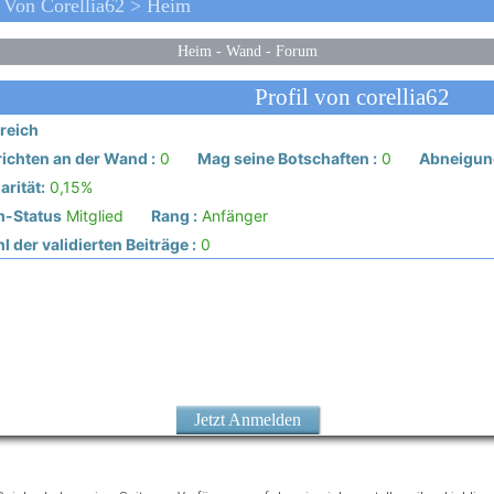
l Von Corellia62 > Heim
Heim
-
Wand
-
Forum
Profil von corellia62
reich
ichten an der Wand :
0
Mag seine Botschaften :
0
Abneigung
rität:
0,15%
-Status
Mitglied
Rang :
Anfänger
 der validierten Beiträge :
0
Jetzt Anmelden