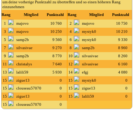
um deine vorherige Punktzahl zu übertreffen und so einen höheren Rang
einzunehmen
Rang
Mitglied
Punktzahl
Rang
Mitglied
Punktzahl
1
majovo
10 760
2
majovo
10 750
3
majovo
10 250
4
mystyk0
10 210
5
samp2b
9 560
6
mystyk0
9 330
7
silvasivae
9 270
8
samp2b
8 960
9
samp2b
8 770
10
silvasivae
8 260
11
christalys
7 640
12
silvasivae
6 160
13
lalili59
5 930
14
efgj
4 080
15
zigue13
0
15
mystyk0
0
15
clouseau57070
0
15
zigue13
0
15
zigue13
0
15
lalili59
0
15
clouseau57070
0