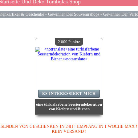
Startseite Und Deko Tombolas Shop
henkartikel & Geschenke
-
Gewinner Des Souvenirshops
-
Gewinner Der Verl
2.000 Punkte
ES INTERESSIERT MICH
eine türkisfarbene Seesterndekoration
von Kiefern und Birnen
Wert:
2 000 Punkte
Verfügbare Menge:
1
Enddatum:
09/08/2026 23:59:59
SENDEN VON GESCHENKEN IN 24H ! EMPFANG IN 1 WOCHE MAX !
KEIN VERSAND !