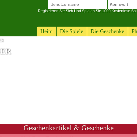
Registrieren Sie Sich Und Spielen Sie 1000 Kostenlose Spi
Heim
Die Spiele
Die Geschenke
Ph
ER
SER
us 11 5G
Geschenkartikel & Geschenke