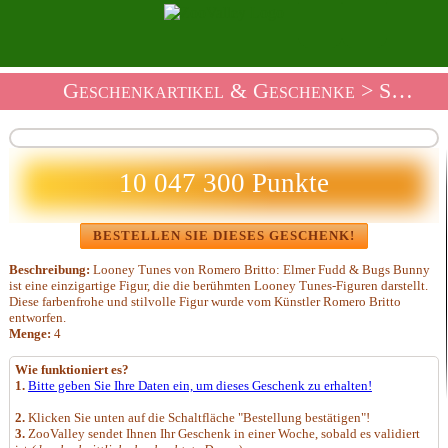
Geschenkartikel & Geschenke
>
Souvenirladen Spielzeug Und Figuren
10 047 300 Punkte
BESTELLEN SIE DIESES GESCHENK!
Beschreibung:
Looney Tunes von Romero Britto: Elmer Fudd & Bugs Bunny
ist eine einzigartige Figur, die die berühmten Looney Tunes-Figuren darstellt.
Diese farbenfrohe und stilvolle Figur wurde vom Künstler Romero Britto
entworfen.
Menge:
4
Wie funktioniert es?
1.
Bitte geben Sie Ihre Daten ein, um dieses Geschenk zu erhalten!
2.
Klicken Sie unten auf die Schaltfläche "Bestellung bestätigen"!
3.
ZooValley sendet Ihnen Ihr Geschenk in einer Woche, sobald es validiert