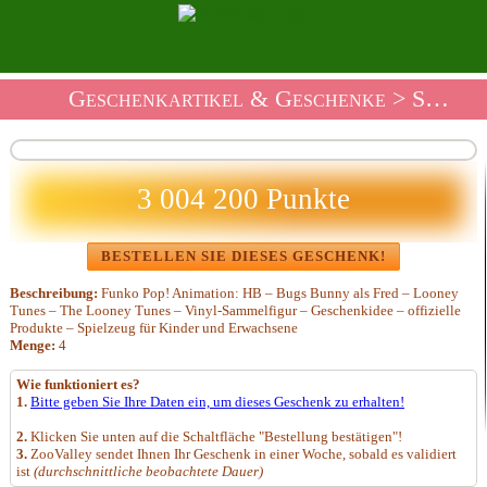
Geschenkartikel & Geschenke
>
Souvenirladen Spielzeug Und Figuren
3 004 200 Punkte
BESTELLEN SIE DIESES GESCHENK!
Beschreibung:
Funko Pop! Animation: HB – Bugs Bunny als Fred – Looney
Tunes – The Looney Tunes – Vinyl-Sammelfigur – Geschenkidee – offizielle
Produkte – Spielzeug für Kinder und Erwachsene
Menge:
4
Wie funktioniert es?
1.
Bitte geben Sie Ihre Daten ein, um dieses Geschenk zu erhalten!
2.
Klicken Sie unten auf die Schaltfläche "Bestellung bestätigen"!
3.
ZooValley sendet Ihnen Ihr Geschenk in einer Woche, sobald es validiert
ist
(durchschnittliche beobachtete Dauer)