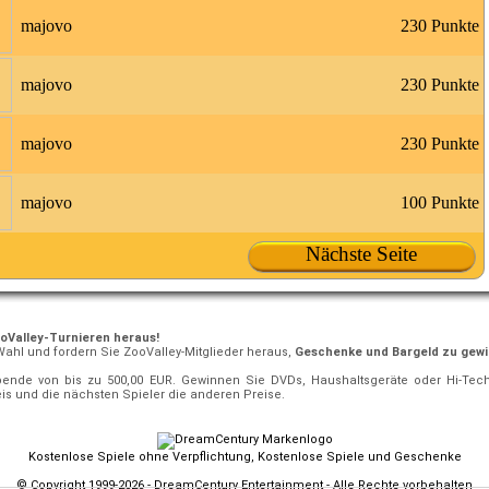
majovo
230 Punkte
majovo
230 Punkte
majovo
230 Punkte
majovo
100 Punkte
Nächste Seite
ooValley-Turnieren heraus!
Wahl und fordern Sie ZooValley-Mitglieder heraus,
Geschenke und Bargeld zu gew
pende von bis zu 500,00 EUR. Gewinnen Sie DVDs, Haushaltsgeräte oder Hi-Tech-
is und die nächsten Spieler die anderen Preise.
Kostenlose Spiele ohne Verpflichtung, Kostenlose Spiele und Geschenke
© Copyright 1999-2026 - DreamCentury Entertainment - Alle Rechte vorbehalten