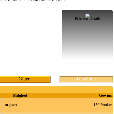
Prämien-Details
Gitter
Gewinner
Mitglied
Gewinn
majovo
150 Punkte