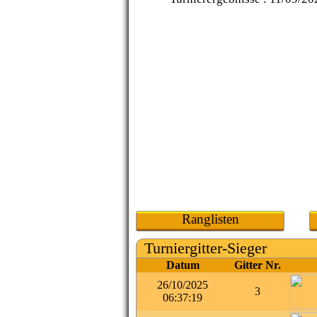
Ranglisten
Turniergitter-Sieger
Datum
Gitter Nr.
26/10/2025
3
06:37:19