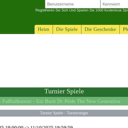
Registrieren Sie Sich Und Spielen Sie 1000 Kostenlose Spi
Heim
Die Spiele
Die Geschenke
Ph
Turnier Spiele
 Fußballturnier -
Ein Buch Dc Pride The New Generation
Turnier Spiele
-
Turniersieger
25 19:00:00
->
11/10/2025 19:59:59